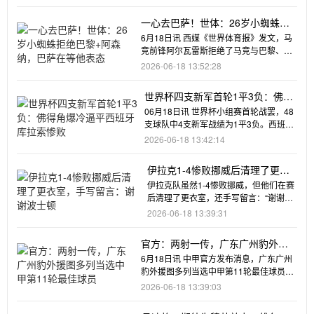
一心去巴萨！世体：26岁小蜘蛛拒
绝巴黎+阿森纳，巴萨在等他表态
6月18日讯 西媒《世界体育报》发文，马
竞前锋阿尔瓦雷斯拒绝了马竞与巴黎、阿
森纳达成的两笔交易，因为
2026-06-18 13:52:28
世界杯四支新军首轮1平3负：佛得
角爆冷逼平西班牙 库拉索惨败
06月18日讯 世界杯小组赛首轮战罢，48
支球队中4支新军战绩为1平3负。西班牙
0-0佛得角奥地利3
2026-06-18 13:42:14
伊拉克1-4惨败挪威后清理了更衣
室，手写留言：谢谢波士顿
伊拉克队虽然1-4惨败挪威，但他们在赛
后清理了更衣室，还手写留言：“谢谢波
士顿。”❤️
2026-06-18 13:39:31
官方：两射一传，广东广州豹外援
图多列当选中甲第11轮最佳球员
6月18日讯 中甲官方发布消息，广东广州
豹外援图多列当选中甲第11轮最佳球员，
他在球队客场击败定南赣
2026-06-18 13:39:03