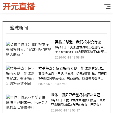
开元直播
篮球新闻
英格兰球迷：我们根本没有傲慢
自大，“足球回家”是被别人曲解了
6月18日讯 美加墨世界杯正在进行中。
“the athletic”在前方现场采访了5位英格
兰球迷，他
2026-06-18 13:58:49
拉基蒂奇：惊讶梅西表现可能你刚看足球，
有无梅西足球将截然不同
直播吧06月18日讯 世界杯小组赛J组第1轮，阿根廷
3-0击败阿尔及利亚，梅西戴帽。拉基蒂奇在今日克
罗地亚比赛前接受了DAZN采访，谈到了梅西。拉
2026-06-18 13:57:13
基蒂奇说道：“如果你对梅西的表现感到
世体：佩尼亚希望尽快解决自己的
未来，巴萨会为他的离队提供便利
6月18日讯 据《世界体育报》报道，佩尼
亚希望尽快解决自己的未来，巴萨会为这
位门将的离队提供便利。佩
2026-06-18 13:53:37