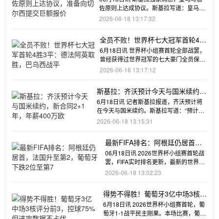
佐原则上达成协议。斯基拉写道：皇马与
恩佐原则上达成协议，合同
2026-06-18 13:17:32
全员不败！世界杯七大冠军首轮4胜
3平：德法阿英取胜，巴乌西战平
6月18日讯 世界杯小组赛首轮全部战罢，
曾经获得过世界冠军的七大豪门全员保持
不败，斩获4胜3平。世界
2026-06-18 13:17:12
斯基拉：齐沃预计今天与国米续约，
新合同2+1年，年薪400万欧
6月18日讯 记者斯基拉报道，齐沃预计将
在今天与国米续约。斯基拉写道：“预计齐
沃今天将与国际米兰签署
2026-06-18 13:15:31
最新FIFA排名：阿根廷仍居首，
法国升至第2，葡萄牙下跌2位至
06月18日讯 2026世界杯小组赛首轮战
第7
罢，FIFA实时排名更新，最新的世界前
20如下。最新的FI
2026-06-18 13:02:23
得势不得胜！葡萄牙3亿中场3核评
分前3，控球75%但进攻数据不占
6月18日讯 2026世界杯小组赛首轮，葡
优
萄牙1-1战平民主刚果。本场比赛，葡萄