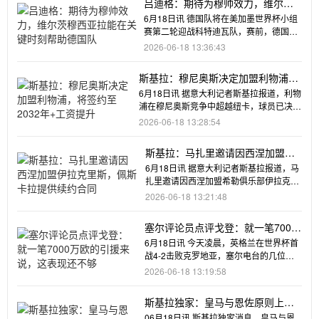
吕迪格：期待为穆帅效力，维尔茨
穆西亚拉能在关键时刻帮助德国队
6月18日讯 德国队将在美加墨世界杯小组
赛第二轮迎战科特迪瓦队，赛前，德国队
中卫吕迪格接受了媒体的集
2026-06-18 13:36:43
斯基拉：穆尼奥斯决定加盟利物浦，
将签约至2032年+工资提升
6月18日讯 据意大利记者斯基拉报道，利物
浦在穆尼奥斯竞争中超越纽卡，球员已决定
与利物浦签约。斯基拉
2026-06-18 13:28:54
斯基拉：马扎里邀请因西涅加盟伊
拉克里斯，佩斯卡拉提供续约合同
6月18日讯 据意大利记者斯基拉报道，马
扎里邀请因西涅加盟希勒俱乐部伊拉克里
斯。35岁的因西涅与佩斯
2026-06-18 13:21:48
塞尔评论员点评戈登：就一笔7000
万欧的引援来说，这表现还不够
6月18日讯 今天凌晨，英格兰在世界杯首
战4-2击败克罗地亚，塞尔电台的几位评
论员点评了巴萨新援、英
2026-06-18 13:19:58
斯基拉独家：皇马与恩佐原则上达
协议，准备向切尔西提交巨额报价
06月18日讯 斯基拉独家消息，皇马与恩