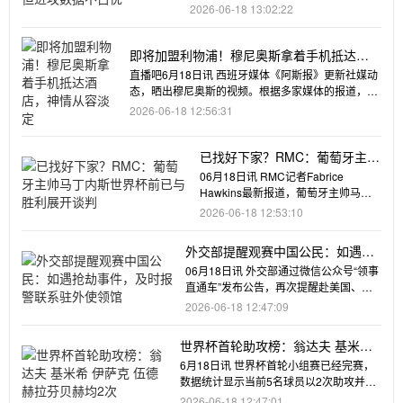
牙的中场三核（总身价
2026-06-18 13:02:22
即将加盟利物浦！穆尼奥斯拿着手机抵达酒
店，神情从容淡定
直播吧6月18日讯 西班牙媒体《阿斯报》更新社媒动
态，晒出穆尼奥斯的视频。根据多家媒体的报道，利
物浦将支付4000万欧解约金，签下奥萨苏纳攻击手
2026-06-18 12:56:31
穆尼奥斯。穆尼奥斯正随西班牙队
已找好下家？RMC：葡萄牙主帅
马丁内斯世界杯前已与胜利展开
06月18日讯 RMC记者Fabrice
谈判
Hawkins最新报道，葡萄牙主帅马丁
内斯世界杯开赛前和利
2026-06-18 12:53:10
外交部提醒观赛中国公民：如遇抢
劫事件，及时报警联系驻外使领馆
06月18日讯 外交部通过微信公众号“领事
直通车”发布公告，再次提醒赴美国、加
拿大、墨西哥观看世界杯
2026-06-18 12:47:09
世界杯首轮助攻榜：翁达夫 基米希
伊萨克 伍德 赫拉芬贝赫均2次
6月18日讯 世界杯首轮小组赛已经完赛，
数据统计显示当前5名球员以2次助攻并列
居首。世界杯首轮助攻榜
2026-06-18 12:47:01