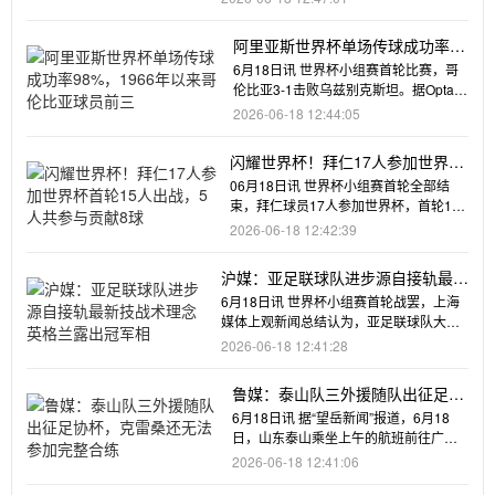
阿里亚斯世界杯单场传球成功率
98%，1966年以来哥伦比亚球员
6月18日讯 世界杯小组赛首轮比赛，哥
前三
伦比亚3-1击败乌兹别克斯坦。据Opta统
计，哥伦比亚球员琼·
2026-06-18 12:44:05
闪耀世界杯！拜仁17人参加世界杯
首轮15人出战，5人共参与贡献8球
06月18日讯 世界杯小组赛首轮全部结
束，拜仁球员17人参加世界杯，首轮15
人出战，均表现出色。拜仁
2026-06-18 12:42:39
沪媒：亚足联球队进步源自接轨最新
技战术理念 英格兰露出冠军相
6月18日讯 世界杯小组赛首轮战罢，上海
媒体上观新闻总结认为，亚足联球队大幅
进步，源自接轨最新的技战
2026-06-18 12:41:28
鲁媒：泰山队三外援随队出征足协
杯，克雷桑还无法参加完整合练
6月18日讯 据“望岳新闻”报道，6月18
日，山东泰山乘坐上午的航班前往广
西，备战20日19时30分
2026-06-18 12:41:06