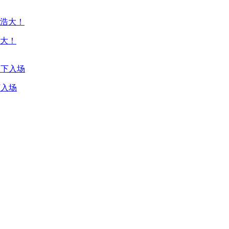
大！
下入场