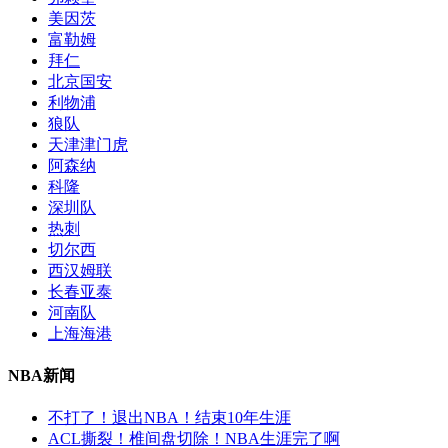
美因茨
富勒姆
拜仁
北京国安
利物浦
狼队
天津津门虎
阿森纳
科隆
深圳队
热刺
切尔西
西汉姆联
长春亚泰
河南队
上海海港
NBA新闻
不打了！退出NBA！结束10年生涯
ACL撕裂！椎间盘切除！NBA生涯完了啊