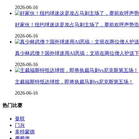
2026-06-16
好家伙！纽约球迷这是攻占马刺主场了，赛前欢呼声势浩
2026-06-16
真少林武僧？国外球迷用AI恶搞：文班在两位僧人护送
2026-06-16
主裁福斯特抵达球馆，即将执裁马刺vs尼克斯第五场！
2026-06-16
热门比赛
曼联
门兴
多特蒙德
弗赖堡