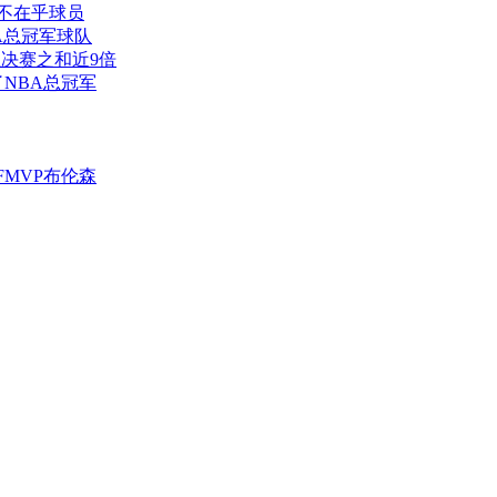
本不在乎球员
A总冠军球队
总决赛之和近9倍
NBA总冠军
FMVP布伦森