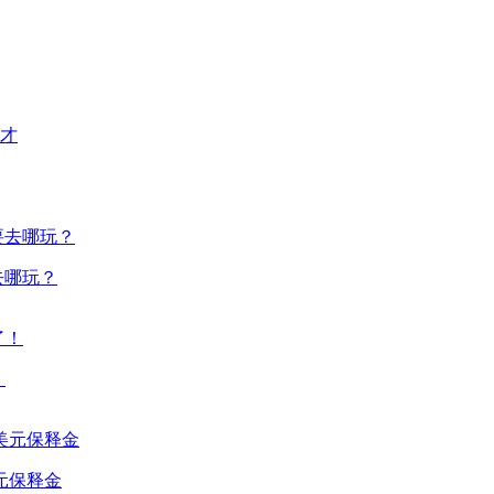
去哪玩？
！
元保释金