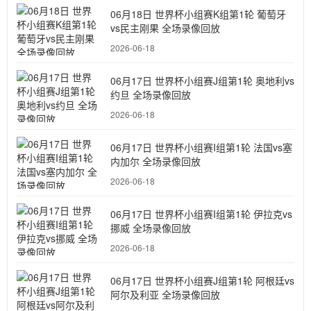
06月18日 世界杯小组赛K组第1轮 葡萄牙
vs民主刚果 全场录像回放
2026-06-18
06月17日 世界杯小组赛J组第1轮 奥地利vs
约旦 全场录像回放
2026-06-18
06月17日 世界杯小组赛I组第1轮 法国vs塞
内加尔 全场录像回放
2026-06-18
06月17日 世界杯小组赛I组第1轮 伊拉克vs
挪威 全场录像回放
2026-06-18
06月17日 世界杯小组赛J组第1轮 阿根廷vs
阿尔及利亚 全场录像回放