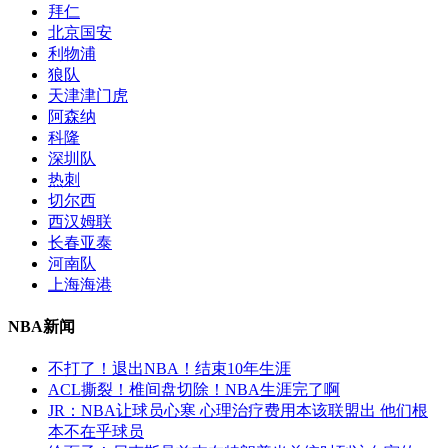
拜仁
北京国安
利物浦
狼队
天津津门虎
阿森纳
科隆
深圳队
热刺
切尔西
西汉姆联
长春亚泰
河南队
上海海港
NBA新闻
不打了！退出NBA！结束10年生涯
ACL撕裂！椎间盘切除！NBA生涯完了啊
JR：NBA让球员心寒 心理治疗费用本该联盟出 他们根
本不在乎球员