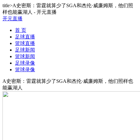
title>A史密斯：雷霆就算少了SGA和杰伦·威廉姆斯，他们照
样也能赢湖人 - 开元直播
开元直播
首 页
足球直播
篮球直播
足球新闻
篮球新闻
足球录像
篮球录像
A史密斯：雷霆就算少了SGA和杰伦·威廉姆斯，他们照样也
能赢湖人