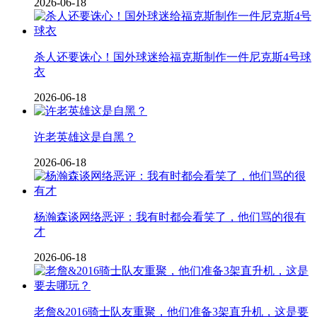
2026-06-18
杀人还要诛心！国外球迷给福克斯制作一件尼克斯4号球
衣
2026-06-18
许老英雄这是自黑？
2026-06-18
杨瀚森谈网络恶评：我有时都会看笑了，他们骂的很有
才
2026-06-18
老詹&2016骑士队友重聚，他们准备3架直升机，这是要