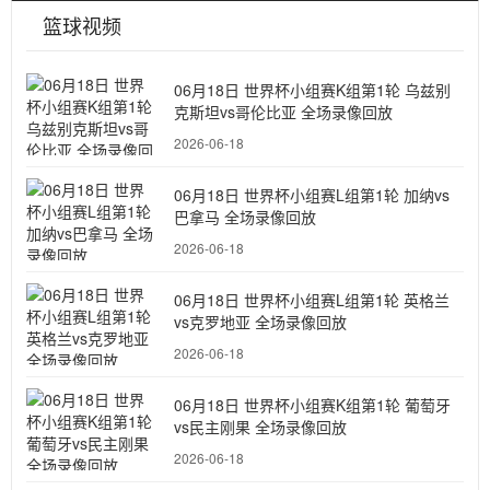
篮球视频
06月18日 世界杯小组赛K组第1轮 乌兹别
克斯坦vs哥伦比亚 全场录像回放
2026-06-18
06月18日 世界杯小组赛L组第1轮 加纳vs
巴拿马 全场录像回放
2026-06-18
06月18日 世界杯小组赛L组第1轮 英格兰
vs克罗地亚 全场录像回放
2026-06-18
06月18日 世界杯小组赛K组第1轮 葡萄牙
vs民主刚果 全场录像回放
2026-06-18