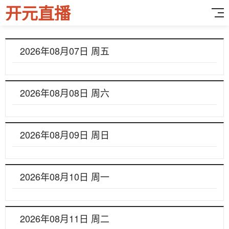
开元直播
2026年08月07日 周五
2026年08月08日 周六
2026年08月09日 周日
2026年08月10日 周一
2026年08月11日 周二