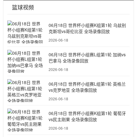
篮球视频
06月18日 世界杯小组赛K组第1轮 乌兹别
克斯坦vs哥伦比亚 全场录像回放
2026-06-18
06月18日 世界杯小组赛L组第1轮 加纳vs
巴拿马 全场录像回放
2026-06-18
06月18日 世界杯小组赛L组第1轮 英格兰
vs克罗地亚 全场录像回放
2026-06-18
06月18日 世界杯小组赛K组第1轮 葡萄牙
vs民主刚果 全场录像回放
2026-06-18