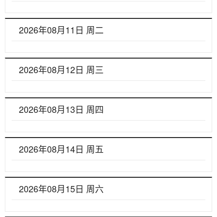
2026年08月11日 周二
2026年08月12日 周三
2026年08月13日 周四
2026年08月14日 周五
2026年08月15日 周六