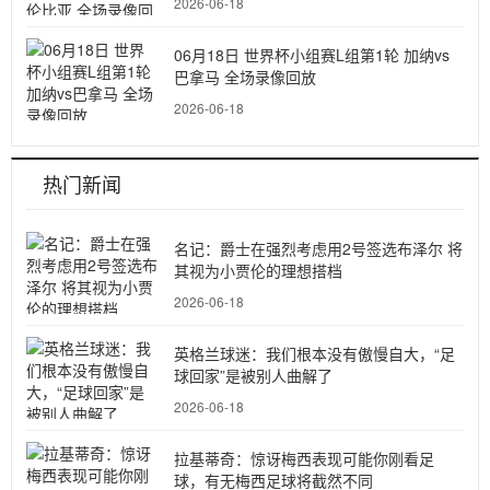
2026-06-18
06月18日 世界杯小组赛L组第1轮 加纳vs
巴拿马 全场录像回放
2026-06-18
热门新闻
名记：爵士在强烈考虑用2号签选布泽尔 将
其视为小贾伦的理想搭档
2026-06-18
英格兰球迷：我们根本没有傲慢自大，“足
球回家”是被别人曲解了
2026-06-18
拉基蒂奇：惊讶梅西表现可能你刚看足
球，有无梅西足球将截然不同