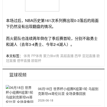
本场过后，NBA历史第161次系列赛出现0-3落后的局面
下仍然没有出现翻盘的情况。
而火箭队也连续两年倒在了季后赛首轮，分别不敌勇士
和湖人（去年3-4勇士、今年2-4湖人）。
本文标签：
体育
PP体育
聚力体st育
英超直播
西甲
亚冠直播
欧
冠直播
德甲直播
欧联杯
篮球视频
06月18日 世界杯小组赛K组第1轮 乌兹别
克斯坦vs哥伦比亚 全场录像回放
2026-06-18