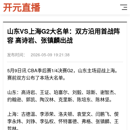
开元直播
山东VS上海G2大名单：双方沿用首战阵
容 高诗岩、张镇麟出战
发布时间： 2026-05-09 19:21:38
5月9日讯 CBA季后赛1/4决赛G2，山东主场迎战上海。
赛前双方公布了本场大名单。
山东：高诗岩、王证、珀塞尔、刘毅、琼斯、谢智杰、
约翰逊、郭凯、陶汉林、克里斯、陈培东、陈林坚。
上海：古德温、李添荣、洛夫顿、袁堂文、闫鹏飞、偰
李永炜、刘铮、李弘权、怀特塞德、弗格、张镇麟、王
哲林。