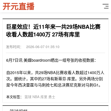
开元直播
巨星效应！近11年来一共29场NBA比赛
收看人数超1400万 27场有库里
发布时间： 2026-06-07 01:35:10
6月7日讯 美媒boardroom晒出一组夸张的收视数据：
自2015年以来，共29场NBA比赛
收看人数超过1400万人
次
。据统计，其中的27场有斯蒂芬·库里。另外两场分别
是今年西决雷霆与马刺抢七和总决赛尼克斯对马刺G1。
本文标签：
篮球
NBA
库里
勇士