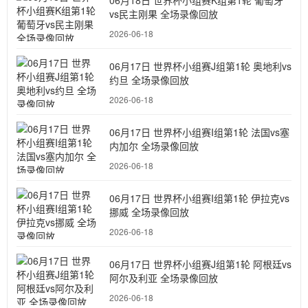
06月18日 世界杯小组赛K组第1轮 葡萄牙
vs民主刚果 全场录像回放
2026-06-18
06月17日 世界杯小组赛J组第1轮 奥地利vs
约旦 全场录像回放
2026-06-18
06月17日 世界杯小组赛I组第1轮 法国vs塞
内加尔 全场录像回放
2026-06-18
06月17日 世界杯小组赛I组第1轮 伊拉克vs
挪威 全场录像回放
2026-06-18
06月17日 世界杯小组赛J组第1轮 阿根廷vs
阿尔及利亚 全场录像回放
2026-06-18