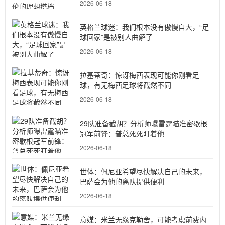
2026-06-18
英格兰球迷：我们根本没有傲慢自大，“足
球回家”是被别人曲解了
2026-06-18
拉基蒂奇：惊讶梅西表现可能你刚看足
球，有无梅西足球将截然不同
2026-06-18
29队准备截胡？分析师曝雷霆瞄准密歇根
冠军前锋：普总死死盯着他
2026-06-18
世体：佩尼亚希望尽快解决自己的未来，
巴萨会为他的离队提供便利
2026-06-18
意媒：米兰无缘克勒舍，可能考虑前费内