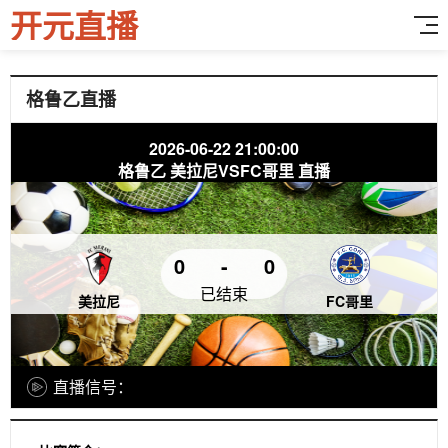
开元直播
格鲁乙直播
2026-06-22 21:00:00
格鲁乙 美拉尼VSFC哥里 直播
0
-
0
已结束
美拉尼
FC哥里
直播信号：